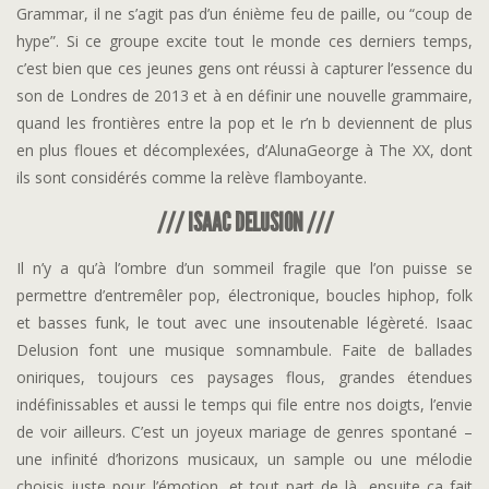
Grammar, il ne s’agit pas d’un énième feu de paille, ou “coup de
hype”. Si ce groupe excite tout le monde ces derniers temps,
c’est bien que ces jeunes gens ont réussi à capturer l’essence du
son de Londres de 2013 et à en définir une nouvelle grammaire,
quand les frontières entre la pop et le r’n b deviennent de plus
en plus floues et décomplexées, d’AlunaGeorge à The XX, dont
ils sont considérés comme la relève flamboyante.
/// ISAAC DELUSION ///
Il n’y a qu’à l’ombre d’un sommeil fragile que l’on puisse se
permettre d’entremêler pop, électronique, boucles hiphop, folk
et basses funk, le tout avec une insoutenable légèreté. Isaac
Delusion font une musique somnambule. Faite de ballades
oniriques, toujours ces paysages flous, grandes étendues
indéfinissables et aussi le temps qui file entre nos doigts, l’envie
de voir ailleurs. C’est un joyeux mariage de genres spontané –
une infinité d’horizons musicaux, un sample ou une mélodie
choisis juste pour l’émotion, et tout part de là, ensuite ça fait