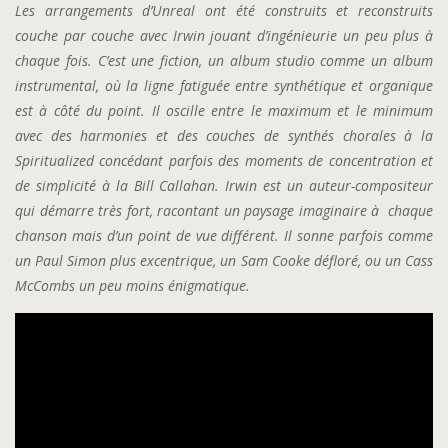
Les arrangements d’Unreal ont été construits et reconstruits
couche par couche avec Irwin jouant d’ingénieurie un peu plus à
chaque fois. C’est une fiction
, un album studio comme un album
instrumental, où la ligne fatiguée entre synthétique et organique
est à côté du point.
Il oscille entre le maximum et le minimum
avec des harmonies et des couches de synthés chorales à la
Spiritualized concédant parfois des moments de concentration et
de simplicité à la Bill Callahan.
Irwin est un auteur-compositeur
qui démarre très fort, racontant un paysage imaginaire à chaque
chanson mais d’un point de vue différent.
Il sonne parfois comme
un Paul Simon plus excentrique, un Sam Cooke défloré, ou
un Cass
McCombs un peu moins énigmatique.