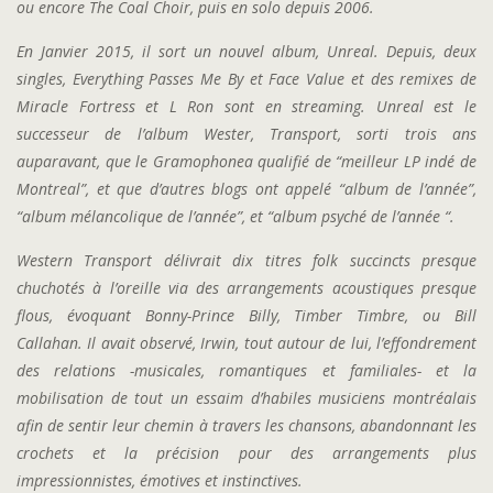
ou encore The Coal Choir, puis en solo depuis 2006.
En Janvier 2015, il sort un nouvel album, Unreal.
Depuis, deux
singles, Everything Passes Me By et Face Value et des remixes de
Miracle Fortress et L Ron sont en streaming.
Unreal est le
successeur de l’album Wester, Transport, sorti trois ans
auparavant, que le Gramophonea qualifié de “meilleur LP indé de
Montreal”, et que d’autres blogs ont appelé “album de l’année”,
“album mélancolique de l’année”, et “
album psyché de l’année “.
Western Transport délivrait dix titres folk succincts presque
chuchotés à l’oreille via des arrangements acoustiques presque
flous, évoquant Bonny-Prince Billy, Timber Timbre, ou Bill
Callahan. Il avait observé, Irwin, tout autour de lui, l’effondrement
des relations -musicales, romantiques et familiales- et la
mobilisation de tout un essaim
d’habiles musiciens montréalais
afin de sentir leur chemin à travers les chansons, abandonnant les
crochets et la précision pour des arrangements plus
impressionnistes, émotives et instinctives.