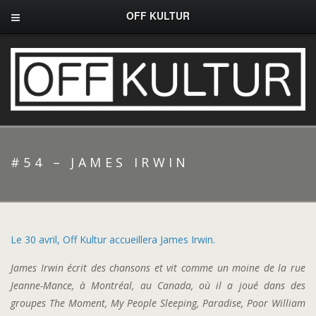
OFF KULTUR
#54 – JAMES IRWIN
Le 30 avril, Off Kultur accueillera James Irwin.
James Irwin écrit des chansons et vit comme un moine de la rue
Jeanne-Mance, à Montréal, au Canada, où il a joué dans des
groupes The Moment, My People Sleeping, Paradise, Poor William