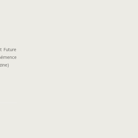
t Future
éhémence
zine)