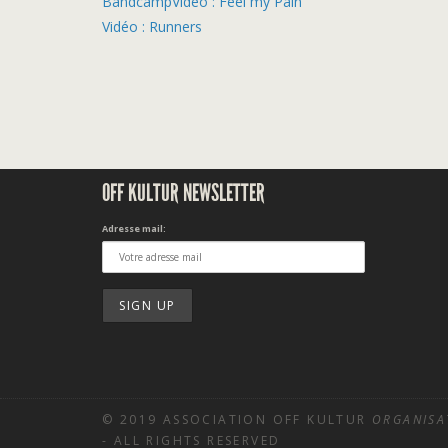
Bandcamp
Vidéo : Feel my Pain
Vidéo : Runners
OFF KULTUR NEWSLETTER
Adresse mail:
© 2019 ASSOCIATION OFF KULTUR
ORGANISA
- ALL RIGHTS RESERVED