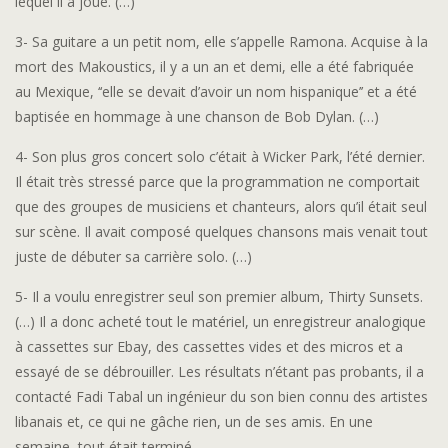
lequel il a joué. (…)
3- Sa guitare a un petit nom, elle s’appelle Ramona. Acquise à la
mort des Makoustics, il y a un an et demi, elle a été fabriquée
au Mexique, ‘‘elle se devait d’avoir un nom hispanique’’ et a été
baptisée en hommage à une chanson de Bob Dylan. (…)
4- Son plus gros concert solo c’était à Wicker Park, l’été dernier.
Il était très stressé parce que la programmation ne comportait
que des groupes de musiciens et chanteurs, alors qu’il était seul
sur scène. Il avait composé quelques chansons mais venait tout
juste de débuter sa carrière solo. (…)
5- Il a voulu enregistrer seul son premier album, Thirty Sunsets.
(…) Il a donc acheté tout le matériel, un enregistreur analogique
à cassettes sur Ebay, des cassettes vides et des micros et a
essayé de se débrouiller. Les résultats n’étant pas probants, il a
contacté Fadi Tabal un ingénieur du son bien connu des artistes
libanais et, ce qui ne gâche rien, un de ses amis. En une
semaine, tout était terminé.