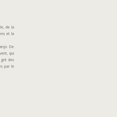
le, de la
ns et la
banjo. De
vent, qui
u gré des
és par le