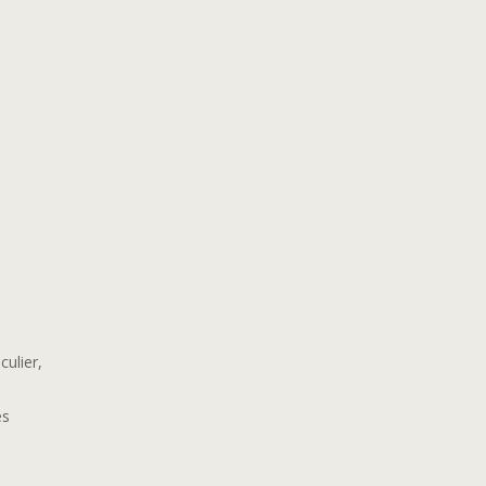
culier,
es