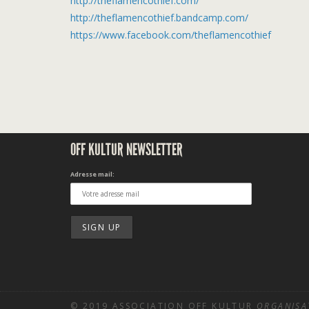
http://
theflamencothief.com/
http://
theflamencothief.bandcamp.c
om/
https://www.facebook.com/
theflamencothief
OFF KULTUR NEWSLETTER
Adresse mail:
© 2019 ASSOCIATION OFF KULTUR
ORGANISA