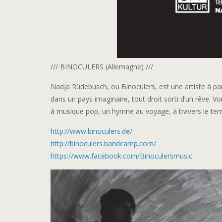
/// BINOCULERS (Allemagne) ///
Nadja Rüdebusch, ou Binoculers, est une artiste à par
dans un pays imaginaire, tout droit sorti d’un rêve. V
à musique pop, un hymne au voyage, à travers le tem
http://www.binoculers.de/
http://
binoculers.bandcamp.com/
https://www.facebook.com/
Binoculersmusic