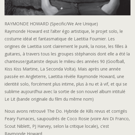
RAYMONDE HOWARD (Specific/We Are Unique)
Raymonde Howard est l’alter égo artistique, le projet solo, le
costume idéal et fantasmatique de Laetitia Fournier. Les
origines de Laetitia sont clairement le punk, la noise, les filles à
guitares, à travers tous les groupes stéphanois dont elle a été la
chanteuse/guitariste depuis le milieu des années 90 (Goofball,
Kiss Kiss Martine, La Seconda Volta). Mais après une année
passée en Angleterre, Laetitia révèle Raymonde Howard, une
identité solo, forcément plus intime, plus à nu et à vif, et qui se
sublime aujourd’hui avec la sortie de son nouvel album intitulé
Le Lit (bande originale du film du même nom)
Nous avons retrouvé The Do. Hybride de Kills revus et corrigés
Feary Furnaces, saupoudrés de Coco Rosie (voire Ani Di Franco,
Scout Niblett, PJ Harvey, selon la critique locale), c’est
Raymonde Howard