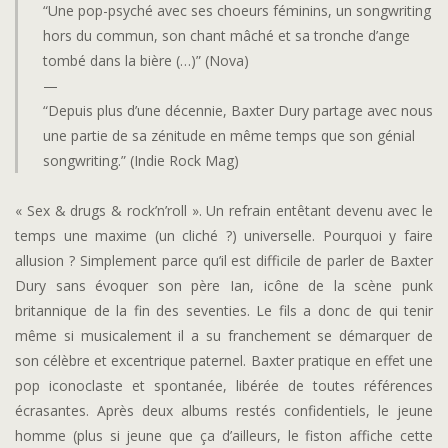
“Une pop-psyché avec ses choeurs féminins, un songwriting
hors du commun, son chant mâché et sa tronche d’ange
tombé dans la bière (…)” (Nova)
—
“Depuis plus d’une décennie, Baxter Dury partage avec nous
une partie de sa zénitude en même temps que son génial
songwriting.” (Indie Rock Mag)
« Sex & drugs & rock’n’roll ». Un refrain entêtant devenu avec le
temps une maxime (un cliché ?) universelle. Pourquoi y faire
allusion ? Simplement parce qu’il est difficile de parler de Baxter
Dury sans évoquer son père Ian, icône de la scène punk
britannique de la fin des seventies. Le fils a donc de qui tenir
même si musicalement il a su franchement se démarquer de
son célèbre et excentrique paternel. Baxter pratique en effet une
pop iconoclaste et spontanée, libérée de toutes références
écrasantes. Après deux albums restés confidentiels, le jeune
homme (plus si jeune que ça d’ailleurs, le fiston affiche cette