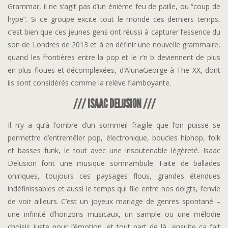
Grammar, il ne s’agit pas d’un énième feu de paille, ou “coup de
hype”. Si ce groupe excite tout le monde ces derniers temps,
c’est bien que ces jeunes gens ont réussi à capturer l’essence du
son de Londres de 2013 et à en définir une nouvelle grammaire,
quand les frontières entre la pop et le r’n b deviennent de plus
en plus floues et décomplexées, d’AlunaGeorge à The XX, dont
ils sont considérés comme la relève flamboyante.
/// ISAAC DELUSION ///
Il n’y a qu’à l’ombre d’un sommeil fragile que l’on puisse se
permettre d’entremêler pop, électronique, boucles hiphop, folk
et basses funk, le tout avec une insoutenable légèreté. Isaac
Delusion font une musique somnambule. Faite de ballades
oniriques, toujours ces paysages flous, grandes étendues
indéfinissables et aussi le temps qui file entre nos doigts, l’envie
de voir ailleurs. C’est un joyeux mariage de genres spontané –
une infinité d’horizons musicaux, un sample ou une mélodie
choisis juste pour l’émotion, et tout part de là, ensuite ça fait