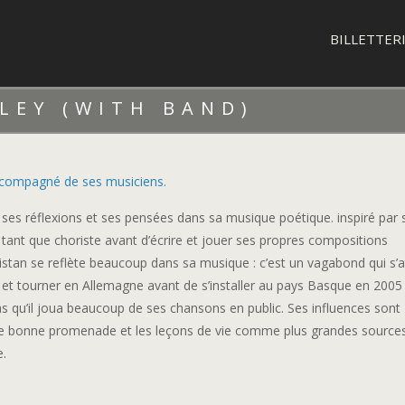
BILLETTER
LEY (WITH BAND)
 accompagné de ses musiciens.
 ses réflexions et ses pensées dans sa musique poétique. inspiré par
ant que choriste avant d’écrire et jouer ses propres compositions
ristan se reflète beaucoup dans sa musique : c’est un vagabond qui s’
r et tourner en Allemagne avant de s’installer au pays Basque en 2005
bas qu’il joua beaucoup de ses chansons en public. Ses influences sont
une bonne promenade et les leçons de vie comme plus grandes source
e.