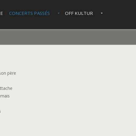
IE
CONCERTS PASSÉS
OFF KULTUR
 son père
attache
 mais
s