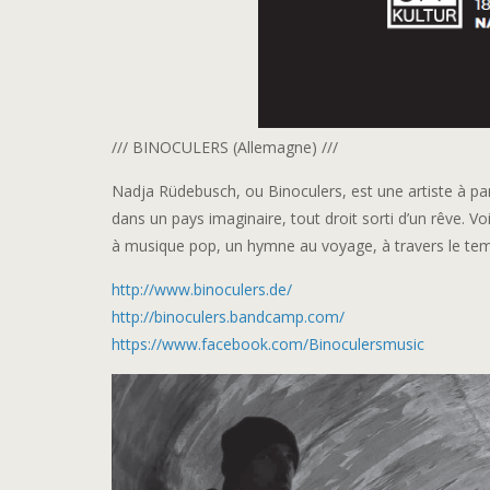
/// BINOCULERS (Allemagne) ///
Nadja Rüdebusch, ou Binoculers, est une artiste à par
dans un pays imaginaire, tout droit sorti d’un rêve. V
à musique pop, un hymne au voyage, à travers le tem
http://www.binoculers.de/
http://
binoculers.bandcamp.com/
https://www.facebook.com/
Binoculersmusic