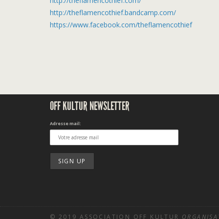
http://
theflamencothief.com/
http://
theflamencothief.bandcamp.c
om/
https://www.facebook.com/
theflamencothief
OFF KULTUR NEWSLETTER
Adresse mail:
© 2019 ASSOCIATION OFF KULTUR
ORGANISA