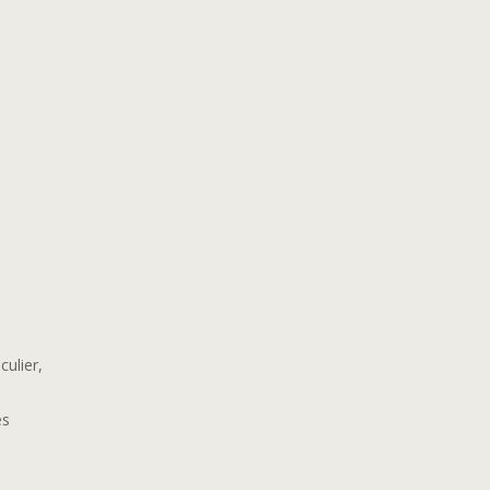
culier,
es